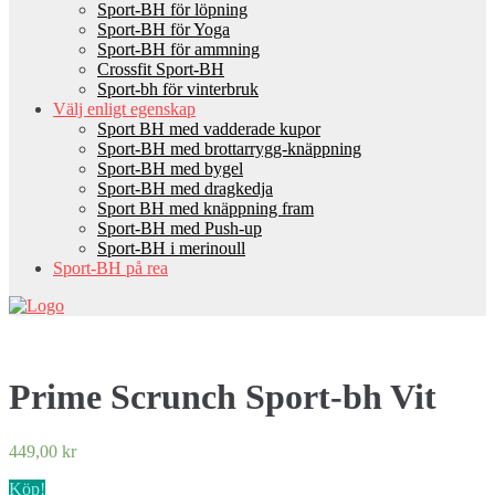
Sport-BH för löpning
Sport-BH för Yoga
Sport-BH för ammning
Crossfit Sport-BH
Sport-bh för vinterbruk
Välj enligt egenskap
Sport BH med vadderade kupor
Sport-BH med brottarrygg-knäppning
Sport-BH med bygel
Sport-BH med dragkedja
Sport BH med knäppning fram
Sport-BH med Push-up
Sport-BH i merinoull
Sport-BH på rea
Prime Scrunch Sport-bh Vit
449,00
kr
Köp!