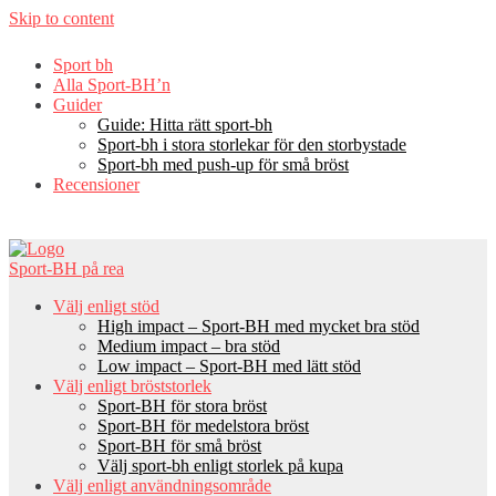
Skip to content
Sport bh
Alla Sport-BH’n
Guider
Guide: Hitta rätt sport-bh
Sport-bh i stora storlekar för den storbystade
Sport-bh med push-up för små bröst
Recensioner
Sport-BH på rea
Välj enligt stöd
High impact – Sport-BH med mycket bra stöd
Medium impact – bra stöd
Low impact – Sport-BH med lätt stöd
Välj enligt bröststorlek
Sport-BH för stora bröst
Sport-BH för medelstora bröst
Sport-BH för små bröst
Välj sport-bh enligt storlek på kupa
Välj enligt användningsområde