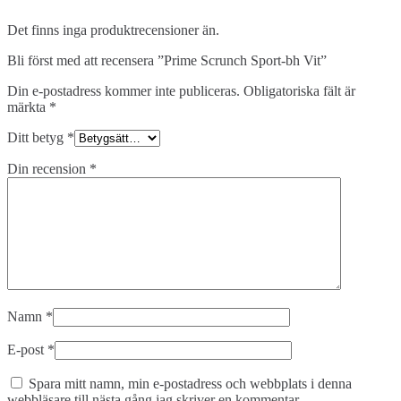
Det finns inga produktrecensioner än.
Bli först med att recensera ”Prime Scrunch Sport-bh Vit”
Din e-postadress kommer inte publiceras.
Obligatoriska fält är
märkta
*
Ditt betyg
*
Din recension
*
Namn
*
E-post
*
Spara mitt namn, min e-postadress och webbplats i denna
webbläsare till nästa gång jag skriver en kommentar.