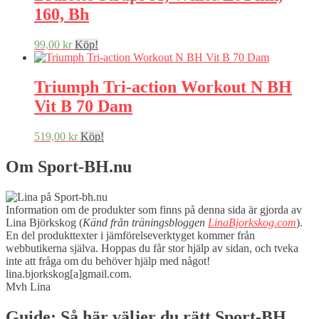
160, Bh
99,00
kr
Köp!
Triumph Tri-action Workout N BH
Vit B 70 Dam
519,00
kr
Köp!
Om Sport-BH.nu
Information om de produkter som finns på denna sida är gjorda av
Lina Björkskog (
Känd från träningsbloggen
LinaBjorkskog.com
).
En del produkttexter i jämförelseverktyget kommer från
webbutikerna själva. Hoppas du får stor hjälp av sidan, och tveka
inte att fråga om du behöver hjälp med något!
lina.bjorkskog[a]gmail.com.
Mvh Lina
Guide: Så här väljer du rätt Sport-BH