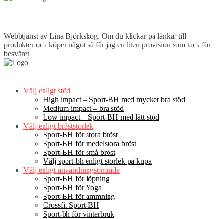
Webbtjänst av Lina Björkskog. Om du klickar på länkar till
produkter och köper något så får jag en liten provision som tack för
besväret
Välj enligt stöd
High impact – Sport-BH med mycket bra stöd
Medium impact – bra stöd
Low impact – Sport-BH med lätt stöd
Välj enligt bröststorlek
Sport-BH för stora bröst
Sport-BH för medelstora bröst
Sport-BH för små bröst
Välj sport-bh enligt storlek på kupa
Välj enligt användningsområde
Sport-BH för löpning
Sport-BH för Yoga
Sport-BH för ammning
Crossfit Sport-BH
Sport-bh för vinterbruk