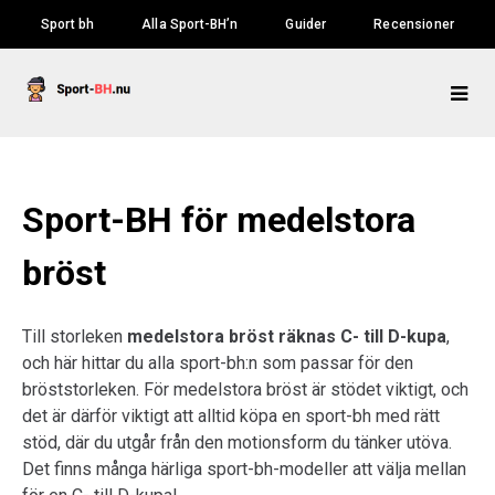
Skip
Sport bh
Alla Sport-BH’n
Guider
Recensioner
to
content
Sport-BH för medelstora
bröst
Till storleken
medelstora bröst räknas C- till D-kupa
,
och här hittar du alla sport-bh:n som passar för den
bröststorleken. För medelstora bröst är stödet viktigt, och
det är därför viktigt att alltid köpa en sport-bh med rätt
stöd, där du utgår från den motionsform du tänker utöva.
Det finns många härliga sport-bh-modeller att välja mellan