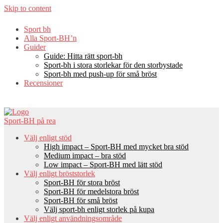
Skip to content
Sport bh
Alla Sport-BH’n
Guider
Guide: Hitta rätt sport-bh
Sport-bh i stora storlekar för den storbystade
Sport-bh med push-up för små bröst
Recensioner
Sport-BH på rea
Välj enligt stöd
High impact – Sport-BH med mycket bra stöd
Medium impact – bra stöd
Low impact – Sport-BH med lätt stöd
Välj enligt bröststorlek
Sport-BH för stora bröst
Sport-BH för medelstora bröst
Sport-BH för små bröst
Välj sport-bh enligt storlek på kupa
Välj enligt användningsområde