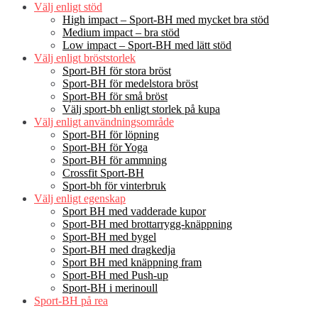
Välj enligt stöd
High impact – Sport-BH med mycket bra stöd
Medium impact – bra stöd
Low impact – Sport-BH med lätt stöd
Välj enligt bröststorlek
Sport-BH för stora bröst
Sport-BH för medelstora bröst
Sport-BH för små bröst
Välj sport-bh enligt storlek på kupa
Välj enligt användningsområde
Sport-BH för löpning
Sport-BH för Yoga
Sport-BH för ammning
Crossfit Sport-BH
Sport-bh för vinterbruk
Välj enligt egenskap
Sport BH med vadderade kupor
Sport-BH med brottarrygg-knäppning
Sport-BH med bygel
Sport-BH med dragkedja
Sport BH med knäppning fram
Sport-BH med Push-up
Sport-BH i merinoull
Sport-BH på rea