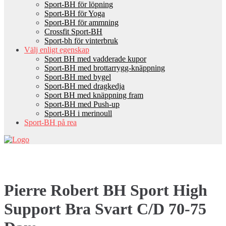
Sport-BH för löpning
Sport-BH för Yoga
Sport-BH för ammning
Crossfit Sport-BH
Sport-bh för vinterbruk
Välj enligt egenskap
Sport BH med vadderade kupor
Sport-BH med brottarrygg-knäppning
Sport-BH med bygel
Sport-BH med dragkedja
Sport BH med knäppning fram
Sport-BH med Push-up
Sport-BH i merinoull
Sport-BH på rea
Pierre Robert BH Sport High
Support Bra Svart C/D 70-75