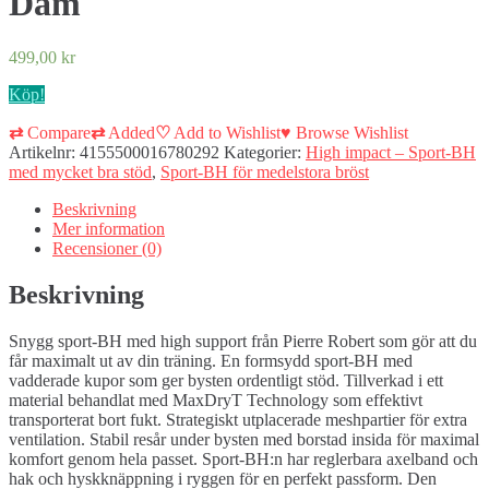
Dam
499,00
kr
Köp!
⇄
Compare
⇄
Added
♡
Add to Wishlist
♥
Browse Wishlist
Artikelnr:
4155500016780292
Kategorier:
High impact – Sport-BH
med mycket bra stöd
,
Sport-BH för medelstora bröst
Beskrivning
Mer information
Recensioner (0)
Beskrivning
Snygg sport-BH med high support från Pierre Robert som gör att du
får maximalt ut av din träning. En formsydd sport-BH med
vadderade kupor som ger bysten ordentligt stöd. Tillverkad i ett
material behandlat med MaxDryT Technology som effektivt
transporterat bort fukt. Strategiskt utplacerade meshpartier för extra
ventilation. Stabil resår under bysten med borstad insida för maximal
komfort genom hela passet. Sport-BH:n har reglerbara axelband och
hak och hyskknäppning i ryggen för en perfekt passform. Den