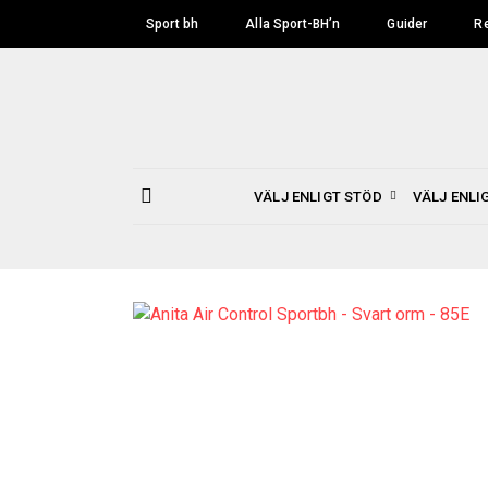
Skip
Sport bh
Alla Sport-BH’n
Guider
R
to
content
VÄLJ ENLIGT STÖD
VÄLJ ENLI