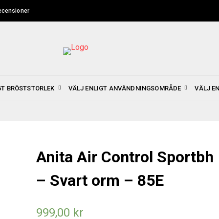
ecensioner
GT BRÖSTSTORLEK
VÄLJ ENLIGT ANVÄNDNINGSOMRÅDE
VÄLJ E
Anita Air Control Sportbh
– Svart orm – 85E
999,00
kr