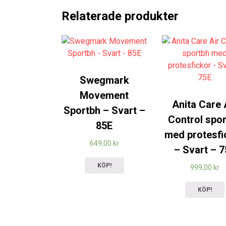
Relaterade produkter
Swegmark
Movement
Anita Care 
Sportbh – Svart –
Control spo
85E
med protesfi
649,00
kr
– Svart – 
KÖP!
999,00
kr
KÖP!