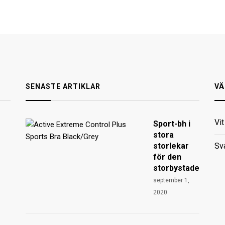
SENASTE ARTIKLAR
VÄ
Vi
Sport-bh i
stora
storlekar
Sv
för den
storbystade
september 1,
2020