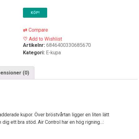
KÖP!
⇄
Compare
♡
Add to Wishlist
Artikelnr:
6846400330685670
Kategori:
E-kupa
ensioner (0)
dderade kupor. Över bröstvårtan ligger en liten lätt
 dig ett bra stöd. Air Control har en hög rigning…: