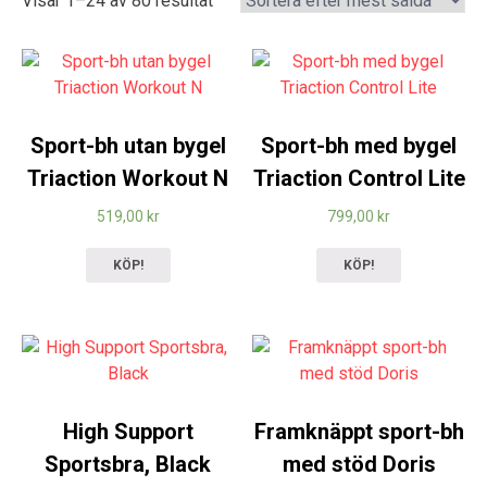
Visar 1–24 av 80 resultat
Sport-bh utan bygel
Sport-bh med bygel
Triaction Workout N
Triaction Control Lite
519,00
kr
799,00
kr
KÖP!
KÖP!
High Support
Framknäppt sport-bh
Sportsbra, Black
med stöd Doris