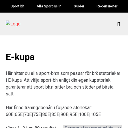
Skip
Sport bh
Alla Sport-BH’n
Guider
Recensioner
to
content
E-kupa
Här hittar du alla sport-bh:n som passar för bröststorlekar
i E-kupa. Att välja sport-bh enligt din egen kupstorlek
garanterar att sport-bh:n sitter bra och stöder på bästa
sätt.
Här finns träningsbehån i följande storlekar:
60E|65E|70E|75E|80E|85E|90E|95E|100E|105E