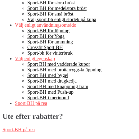
Sport-BH för stora bröst
Sport-BH för medelstora bröst
Sport-BH för små bröst
Välj sport-bh enligt storlek på kupa
Välj enligt användningsområde
Sport-BH för löpning
Sport-BH för Yoga
Sport-BH för ammning
Crossfit Sport-BH
Sport-bh för vinterbruk
Välj enligt egenskap
Sport BH med vadderade kupor
Sport-BH med brottarrygg-knäppning
Sport-BH med bygel
Sport-BH med dragkedja
Sport BH med knäppning fram
Sport-BH med Push-up
Sport-BH i merinoull
Sport-BH på rea
Ute efter rabatter?
Sport-BH på rea