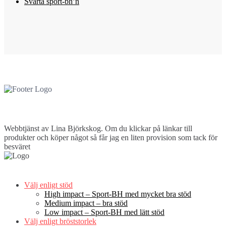
Svarta sport-bh’n
Webbtjänst av Lina Björkskog. Om du klickar på länkar till
produkter och köper något så får jag en liten provision som tack för
besväret
Välj enligt stöd
High impact – Sport-BH med mycket bra stöd
Medium impact – bra stöd
Low impact – Sport-BH med lätt stöd
Välj enligt bröststorlek