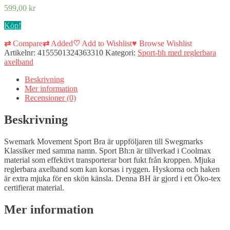
599,00
kr
Köp!
⇄
Compare
⇄
Added
♡
Add to Wishlist
♥
Browse Wishlist
Artikelnr:
4155501324363310
Kategori:
Sport-bh med reglerbara
axelband
Beskrivning
Mer information
Recensioner (0)
Beskrivning
Swemark Movement Sport Bra är uppföljaren till Swegmarks
Klassiker med samma namn. Sport Bh:n är tillverkad i Coolmax
material som effektivt transporterar bort fukt från kroppen. Mjuka
reglerbara axelband som kan korsas i ryggen. Hyskorna och haken
är extra mjuka för en skön känsla. Denna BH är gjord i ett Öko-tex
certifierat material.
Mer information