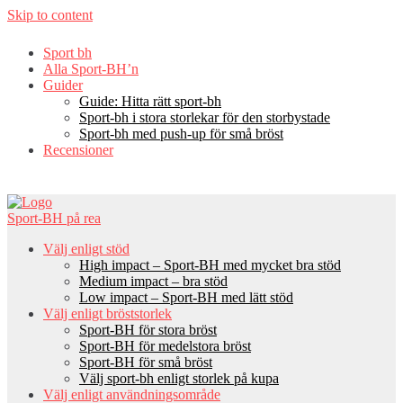
Skip to content
Sport bh
Alla Sport-BH’n
Guider
Guide: Hitta rätt sport-bh
Sport-bh i stora storlekar för den storbystade
Sport-bh med push-up för små bröst
Recensioner
Sport-BH på rea
Välj enligt stöd
High impact – Sport-BH med mycket bra stöd
Medium impact – bra stöd
Low impact – Sport-BH med lätt stöd
Välj enligt bröststorlek
Sport-BH för stora bröst
Sport-BH för medelstora bröst
Sport-BH för små bröst
Välj sport-bh enligt storlek på kupa
Välj enligt användningsområde