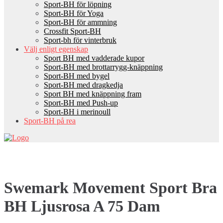
Sport-BH för löpning
Sport-BH för Yoga
Sport-BH för ammning
Crossfit Sport-BH
Sport-bh för vinterbruk
Välj enligt egenskap
Sport BH med vadderade kupor
Sport-BH med brottarrygg-knäppning
Sport-BH med bygel
Sport-BH med dragkedja
Sport BH med knäppning fram
Sport-BH med Push-up
Sport-BH i merinoull
Sport-BH på rea
Swemark Movement Sport Bra
BH Ljusrosa A 75 Dam