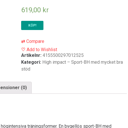
619,00
kr
KÖP!
⇄
Compare
♡
Add to Wishlist
Artikelnr:
4155500297012525
Kategori:
High impact – Sport-BH med mycket bra
stöd
ensioner (0)
 högintensiva träningsformer. En bygellös sport-BH med