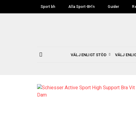
Skip
Sport bh
Alla Sport-BH’n
Guider
R
to
content
VÄLJ ENLIGT STÖD
VÄLJ ENLI