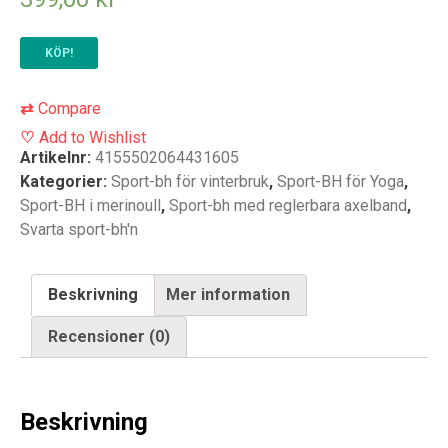
KÖP!
⇄
Compare
♡
Add to Wishlist
Artikelnr:
4155502064431605
Kategorier:
Sport-bh för vinterbruk
,
Sport-BH för Yoga
,
Sport-BH i merinoull
,
Sport-bh med reglerbara axelband
,
Svarta sport-bh'n
Beskrivning
Mer information
Recensioner (0)
Beskrivning