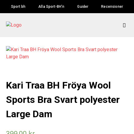
Skip
Sport bh
Alla Sport-BH’n
Guider
Recensioner
to
content
Kari Traa BH Fröya Wool
Sports Bra Svart polyester
Large Dam
399,00
kr