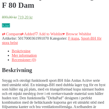
F 80 Dam
899,00
kr
719,20
kr
Köp!
⇄
Compare
⇄
Added
♡
Add to Wishlist
♥
Browse Wishlist
Artikelnr:
5017000361991070
Kategorier:
F-kupa
,
Sport-BH för
stora bröst
Beskrivning
Mer information
Recensioner (0)
Beskrivning
Snygg och otroligt funktionell sport-BH från Anitas Active serie
med utmärkt stöd. En tränings-BH med dubbla lager tyg för en byst
som håller sig på plats, med en triangelformad kupa närmast huden
och ett mjukt meshtyg över i ett svettavvisande material som håller
huden torr. Den funktionella ”DeltaPad” designen i perfekt
kombination med de heltäckande kuporna ger ett utmärkt stöd med
följsamma kanter och bra ventilationsförmåga. Axelbanden är