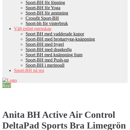
Sport-BH för löpning
Sport-BH för Yoga
Sport-BH för ammning
Crossfit Sport-BH
Sport-bh för vinterbruk
Välj enligt egenskap
Sport BH med vadderade kupor
Sport-BH med brottarrygg-knäppning
Sport-BH med bygel
Sport-BH med dragkedja
Sport BH med knäppning fram
Sport-BH med Push-up
Sport-BH i merinoull
Sport-BH på rea
Rea!
Anita BH Active Air Control
DeltaPad Sports Bra Limegrön