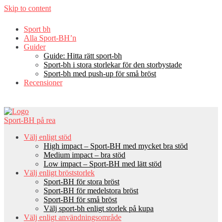
Skip to content
Sport bh
Alla Sport-BH’n
Guider
Guide: Hitta rätt sport-bh
Sport-bh i stora storlekar för den storbystade
Sport-bh med push-up för små bröst
Recensioner
Sport-BH på rea
Välj enligt stöd
High impact – Sport-BH med mycket bra stöd
Medium impact – bra stöd
Low impact – Sport-BH med lätt stöd
Välj enligt bröststorlek
Sport-BH för stora bröst
Sport-BH för medelstora bröst
Sport-BH för små bröst
Välj sport-bh enligt storlek på kupa
Välj enligt användningsområde