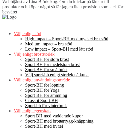
Webbtjänst av Lina Björkskog. Om du klickar på länkar till
produkter och köper något så får jag en liten provision som tack för
besväret
Välj enligt stöd
High impact – Sport-BH med mycket bra stöd
Medium impact – bra stöd
Low impact – Sport-BH med lätt stöd
Välj enligt bröststorlek
Sport-BH för stora bröst
Sport-BH för medelstora bröst
Sport-BH för små bröst
Välj sport-bh enligt storlek på kupa
Välj enligt användningsområde
Sport-BH för löpning
Sport-BH för Yoga
Sport-BH för ammning
Crossfit Sport-BH
Sport-bh för vinterbruk
Välj enligt egenskap
Sport BH med vadderade kupor
Sport-BH med brottarrygg-knäppning
Sport-BH med bygel