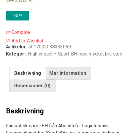
KÖP!
⇄
Compare
♡
Add to Wishlist
Artikelnr:
5017002038333069
Kategori:
High impact – Sport-BH med mycket bra stöd
Beskrivning
Mer information
Recensioner (0)
Beskrivning
Fantastisk sport-BH från Abecita för högintensiva
träningsaktiviteter! Sport-BH:n har formpressade kupor