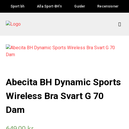
Skip
Sport bh
Alla Sport-BH’n
Guider
Recensioner
to
content
Abecita BH Dynamic Sports
Wireless Bra Svart G 70
Dam
649,00
kr