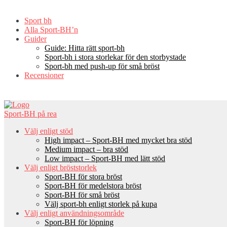
Skip
to
Sport bh
content
Alla Sport-BH’n
Guider
Guide: Hitta rätt sport-bh
Sport-bh i stora storlekar för den storbystade
Sport-bh med push-up för små bröst
Recensioner
Sport-BH på rea
Välj enligt stöd
High impact – Sport-BH med mycket bra stöd
Medium impact – bra stöd
Low impact – Sport-BH med lätt stöd
Välj enligt bröststorlek
Sport-BH för stora bröst
Sport-BH för medelstora bröst
Sport-BH för små bröst
Välj sport-bh enligt storlek på kupa
Välj enligt användningsområde
Sport-BH för löpning